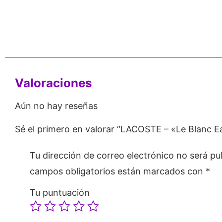
nos de 24
Respaldo para
Proveedor
Emprendedores
Mayorista
Valoraciones
Aún no hay reseñas
Sé el primero en valorar “LACOSTE – «Le Blanc 
Tu dirección de correo electrónico no será pu
campos obligatorios están marcados con
*
Tu puntuación