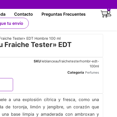
0
nda
Contacto
Preguntas Frecuentes
gue tu envío
Fraiche Tester» EDT Hombre 100 ml
u Fraiche Tester» EDT
SKU
leblanceaufraichetesterhombr-edt-
100ml
Categoría
Perfumes
uele a una explosión cítrica y fresca, como una
a de toronja, limón y jengibre, un corazón que
y una base limpia y amaderada con ambroxan y