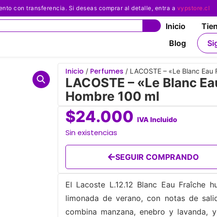
 con transferencia. Si deseas comprar al detalle, entra a
vypstore.cl
Inicio
Tie
Blog
Si
Inicio
Perfumes
/
/ LACOSTE – «Le Blanc Eau 
LACOSTE – «Le Blanc Ea
Hombre 100 ml
$
24.000
IVA Incluido
Sin existencias
SEGUIR COMPRANDO
El Lacoste L.12.12 Blanc Eau Fraîche h
limonada de verano, con notas de salid
combina manzana, enebro y lavanda, 