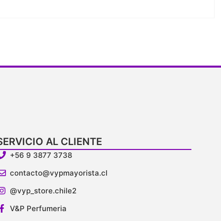
V
SERVICIO AL CLIENTE
+56 9 3877 3738
contacto@vypmayorista.cl
@vyp_store.chile2
V&P Perfumeria