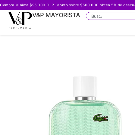
Compra Minima $95.000 CLP. Monto sobre $500.000 obten 5% de descuento
V&P MAYORISTA