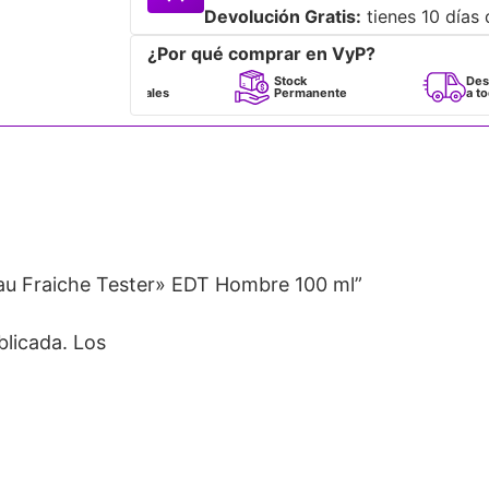
Devolución Gratis:
tienes 10 días 
¿Por qué comprar en VyP?
Perfumes
Stock
Despacho
100% Originales
Permanente
a todo Chile
Eau Fraiche Tester» EDT Hombre 100 ml”
blicada.
Los