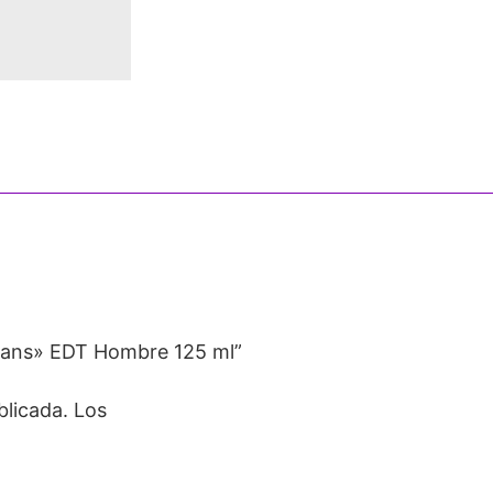
eans» EDT Hombre 125 ml”
blicada.
Los