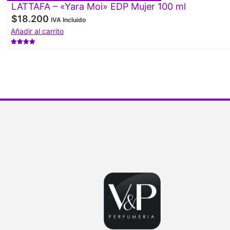
LATTAFA – «Yara Moi» EDP Mujer 100 ml
$
18.200
IVA Incluido
Añadir al carrito
Valorado
con
4.50
de 5