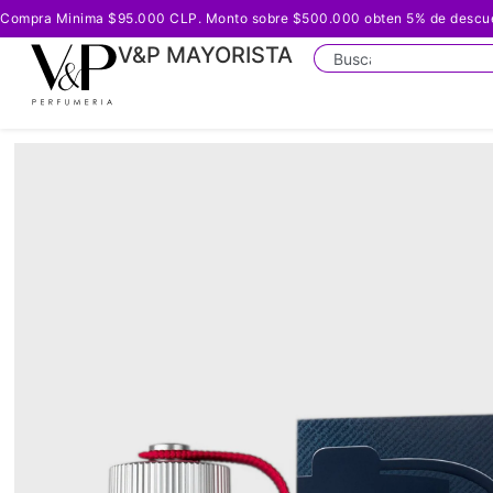
Compra Minima $95.000 CLP. Monto sobre $500.000 obten 5% de descuento
V&P MAYORISTA