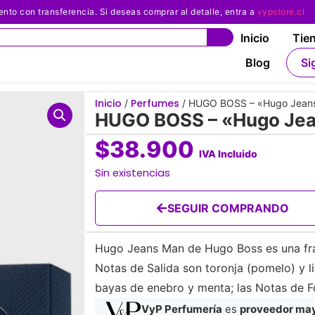
 con transferencia. Si deseas comprar al detalle, entra a
vypstore.cl
Inicio
Tie
Blog
Si
Inicio
Perfumes
/
/ HUGO BOSS – «Hugo Jeans
HUGO BOSS – «Hugo Jea
$
38.900
IVA Incluido
Sin existencias
SEGUIR COMPRANDO
Hugo Jeans Man de Hugo Boss es una frag
Notas de Salida son toronja (pomelo) y l
bayas de enebro y menta; las Notas de F
VyP Perfumería
es
proveedor mayo