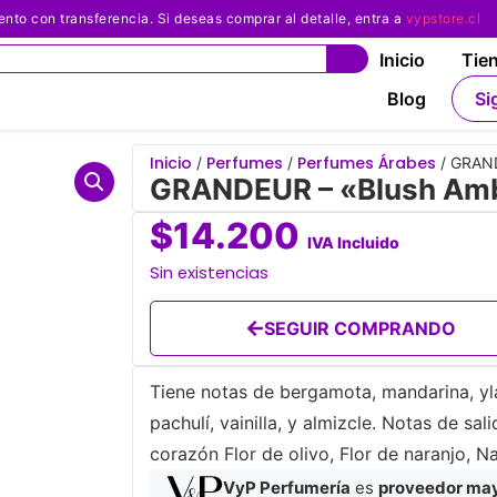
 con transferencia. Si deseas comprar al detalle, entra a
vypstore.cl
Inicio
Tie
Blog
Si
Inicio
Perfumes
Perfumes Árabes
/
/
/ GRAND
GRANDEUR – «Blush Amb
$
14.200
IVA Incluido
Sin existencias
SEGUIR COMPRANDO
Tiene notas de bergamota, mandarina, ylan
pachulí, vainilla, y almizcle. Notas de s
corazón Flor de olivo, Flor de naranjo, Na
VyP Perfumería
es
proveedor mayo