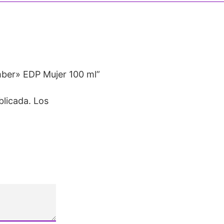
mber» EDP Mujer 100 ml”
blicada.
Los