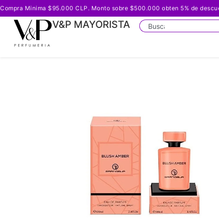
Compra Minima $95.000 CLP. Monto sobre $500.000 obten 5% de descuento
V&P MAYORISTA