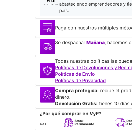
abasteciendo emprendedores y tie
país.
Paga con nuestros múltiples méto
Se despacha:
Mañana
, hacemos co
Todas nuestras políticas las puede
Políticas de Devoluciones y Reem
Políticas de Envío
Políticas de Privacidad
Compra protegida:
recibe el prod
dinero.
Devolución Gratis:
tienes 10 días 
¿Por qué comprar en VyP?
Perfumes
Stock
Despacho
100% Originales
Permanente
a todo Chile