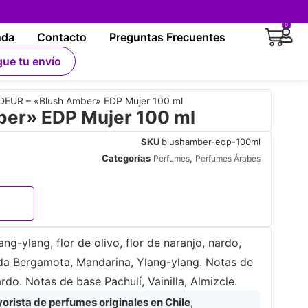
0
nda
Contacto
Preguntas Frecuentes
gue tu envío
EUR – «Blush Amber» EDP Mujer 100 ml
er» EDP Mujer 100 ml
SKU
blushamber-edp-100ml
Categorías
,
Perfumes
Perfumes Árabes
g-ylang, flor de olivo, flor de naranjo, nardo,
alida Bergamota, Mandarina, Ylang-ylang. Notas de
rdo. Notas de base Pachulí, Vainilla, Almizcle.
rista de perfumes originales en Chile
,