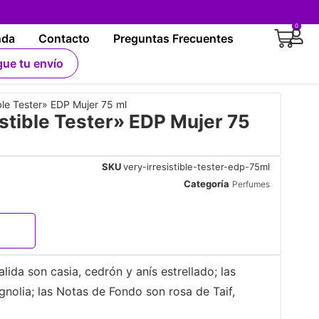
0
nda
Contacto
Preguntas Frecuentes
gue tu envío
ble Tester» EDP Mujer 75 ml
stible Tester» EDP Mujer 75
SKU
very-irresistible-tester-edp-75ml
Categoría
Perfumes
lida son casia, cedrón y anís estrellado; las
nolia; las Notas de Fondo son rosa de Taif,