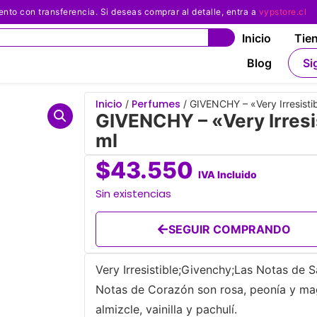
 con transferencia. Si deseas comprar al detalle, entra a
vypstore.cl
Inicio
Tie
Blog
Si
Inicio
Perfumes
/
/ GIVENCHY – «Very Irresisti
GIVENCHY – «Very Irresi
ml
$
43.550
IVA Incluido
Sin existencias
SEGUIR COMPRANDO
Very Irresistible;Givenchy;Las Notas de Sa
Notas de Corazón son rosa, peonía y mag
almizcle, vainilla y pachulí.