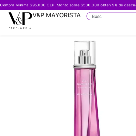
Compra Minima $95.000 CLP. Monto sobre $500.000 obten 5% de descuento
V&P MAYORISTA