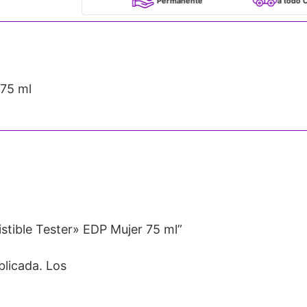
100% Originales
Permanente
a todo Chile
 75 ml
istible Tester» EDP Mujer 75 ml”
blicada.
Los