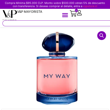
Compra Minima $95.000 CLP. Monto sobre $500.000 obten 5% de descuento
con transferencia. Si deseas comprar al detalle, entra a
vypstore.cl
0
V&P MAYORISTA