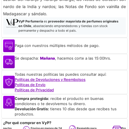
nardo de la India y nardos; las Notas de Fondo son vainilla de
Madagascar y sándalo.
VyP Perfumería
es
proveedor mayorista de perfumes originales
en Chile
, abasteciendo emprendedores y tiendas con stock
permanente y despacho a todo el país.
Paga con nuestros múltiples métodos de pago.
Se despacha:
Mañana
, hacemos corte a las 15:00hrs.
Todas nuestras políticas las puedes consultar aquí:
Políticas de Devoluciones y Reembolsos
Políticas de Envío
Políticas de Privacidad
Compra protegida:
recibe el producto en buenas
condiciones o te devolvemos tu dinero.
Devolución Gratis:
tienes 10 días desde que recibes tus
productos.
¿Por qué comprar en VyP?
pacho
Envíos en menos de 24
Respaldo para
Proveed