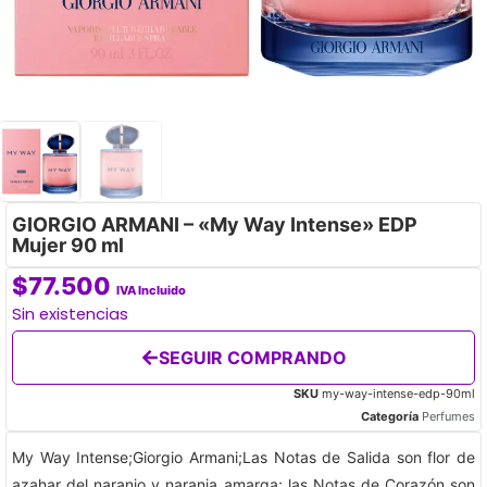
GIORGIO ARMANI – «My Way Intense» EDP
Mujer 90 ml
$
77.500
IVA Incluido
Sin existencias
SEGUIR COMPRANDO
SKU
my-way-intense-edp-90ml
Categoría
Perfumes
My Way Intense;Giorgio Armani;Las Notas de Salida son flor de
azahar del naranjo y naranja amarga; las Notas de Corazón son