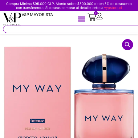
Compra Minima $95.000 CLP. Monto sobre $500.000 obten 5% de descuento
con transferencia. Si deseas comprar al detalle, entra a
vypstore.cl
0
V&P MAYORISTA