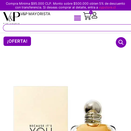
Compra Minima $95.000 CLP. Monto sobre $500.000 obten 5% de descuento
con transferencia. Si deseas comprar al detalle, entra a
vypstore.cl
0
V&P MAYORISTA
¡OFERTA!