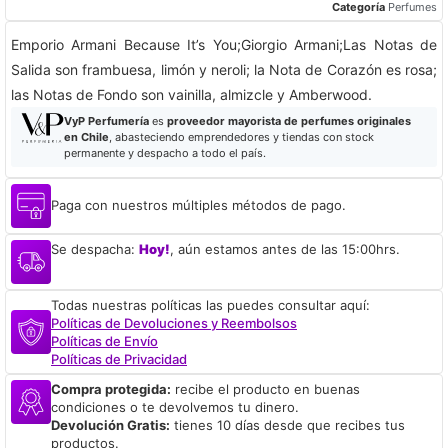
Categoría
Perfumes
Emporio Armani Because It’s You;Giorgio Armani;Las Notas de
Salida son frambuesa, limón y neroli; la Nota de Corazón es rosa;
las Notas de Fondo son vainilla, almizcle y Amberwood.
VyP Perfumería
es
proveedor mayorista de perfumes originales
en Chile
, abasteciendo emprendedores y tiendas con stock
permanente y despacho a todo el país.
Paga con nuestros múltiples métodos de pago.
Se despacha:
Hoy!
, aún estamos antes de las 15:00hrs.
Todas nuestras políticas las puedes consultar aquí:
Políticas de Devoluciones y Reembolsos
Políticas de Envío
Políticas de Privacidad
Compra protegida:
recibe el producto en buenas
condiciones o te devolvemos tu dinero.
Devolución Gratis:
tienes 10 días desde que recibes tus
productos.