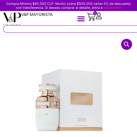
Compra Minima $95.000 CLP. Monto sobre $500.000 obten 5% de descuento
con transferencia. Si deseas comprar al detalle, entra a
vypstore.cl
0
V&P MAYORISTA