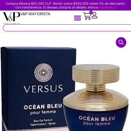
Compra Minima $95.000 CLP. Monto sobre $500.000 obten 5% de descuento
con transferencia. Si deseas comprar al detalle, entra a
vypstore.cl
0
V&P MAYORISTA