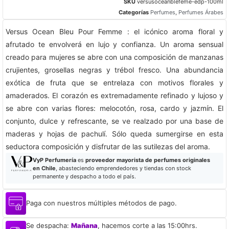
SKU
versusoceanblefeme-edp-100ml
Categorías
Perfumes
,
Perfumes Árabes
Versus Ocean Bleu Pour Femme : el icónico aroma floral y
afrutado te envolverá en lujo y confianza. Un aroma sensual
creado para mujeres se abre con una composición de manzanas
crujientes, grosellas negras y trébol fresco. Una abundancia
exótica de fruta que se entrelaza con motivos florales y
amaderados. El corazón es extremadamente refinado y lujoso y
se abre con varias flores: melocotón, rosa, cardo y jazmín. El
conjunto, dulce y refrescante, se ve realzado por una base de
maderas y hojas de pachulí. Sólo queda sumergirse en esta
seductora composición y disfrutar de las sutilezas del aroma.
VyP Perfumería
es
proveedor mayorista de perfumes originales
en Chile
, abasteciendo emprendedores y tiendas con stock
permanente y despacho a todo el país.
Paga con nuestros múltiples métodos de pago.
Se despacha:
Mañana
, hacemos corte a las 15:00hrs.