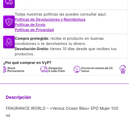
Todas nuestras políticas las puedes consultar aquí:
Políticas de Devoluciones y Reembolsos
Políticas de Envío
Políticas de Privacidad
Compra protegida:
recibe el producto en buenas
condiciones o te devolvemos tu dinero.
Devolución Gratis:
tienes 10 días desde que recibes tus
productos.
¿Por qué comprar en VyP?
Stock
Despacho
Envíos en menos de 24
Resp
Permanente
a todo Chile
horas
Empr
Descripción
FRAGRANCE WORLD – «Versus Ocean Bleu» EPD Mujer 100
ml