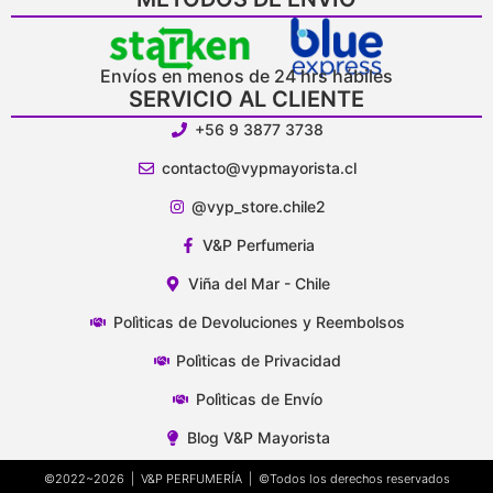
Envíos en menos de 24 hrs hábiles
SERVICIO AL CLIENTE
+56 9 3877 3738
contacto@vypmayorista.cl
@vyp_store.chile2
V&P Perfumeria
Viña del Mar - Chile
Polìticas de Devoluciones y Reembolsos
Polìticas de Privacidad
Polìticas de Envío
Blog V&P Mayorista
©2022~2026 | V&P PERFUMERÍA | ©Todos los derechos reservados