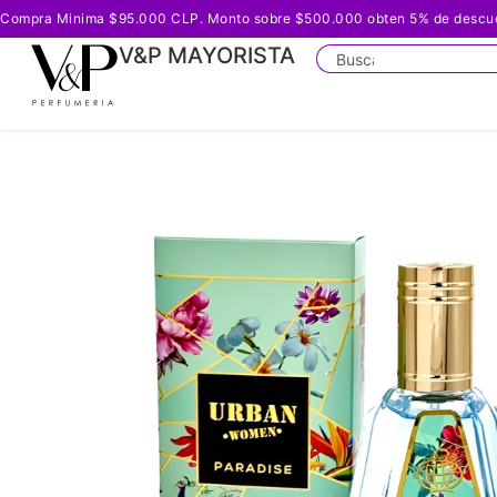
Compra Minima $95.000 CLP. Monto sobre $500.000 obten 5% de descuento
V&P MAYORISTA