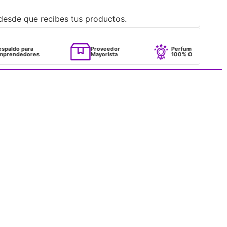
desde que recibes tus productos.
ara
Proveedor
Perfumes
dores
Mayorista
100% Originales