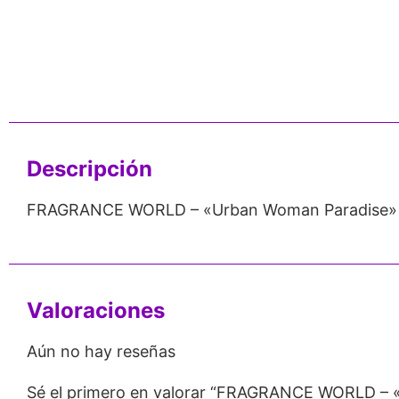
veedor
Perfumes
Stock
orista
100% Originales
Permanente
Descripción
FRAGRANCE WORLD – «Urban Woman Paradise» 
Valoraciones
Aún no hay reseñas
Sé el primero en valorar “FRAGRANCE WORLD – 