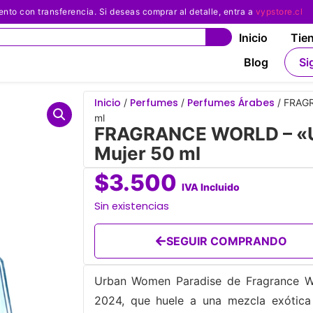
 con transferencia. Si deseas comprar al detalle, entra a
vypstore.cl
Inicio
Tie
Blog
Si
Inicio
Perfumes
Perfumes Árabes
/
/
/ FRAGR
ml
FRAGRANCE WORLD – «U
Mujer 50 ml
$
3.500
IVA Incluido
Sin existencias
SEGUIR COMPRANDO
Urban Women Paradise de Fragrance Worl
2024, que huele a una mezcla exótica y