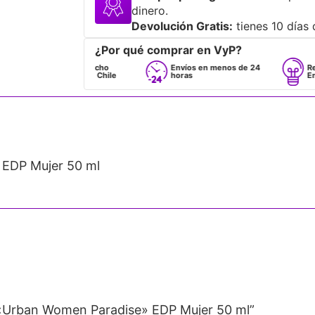
dinero.
Devolución Gratis:
tienes 10 días 
¿Por qué comprar en VyP?
Despacho
Envíos en menos de 24
Respaldo p
a todo Chile
horas
Emprende
EDP Mujer 50 ml
«Urban Women Paradise» EDP Mujer 50 ml”