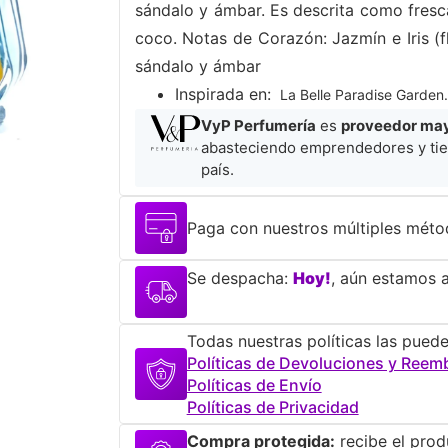
sándalo y ámbar. Es descrita como fresc
coco. Notas de Corazón: Jazmín e Iris (f
sándalo y ámbar
​Inspirada en:
La Belle Paradise Garden.
VyP Perfumería
es
proveedor mayo
abasteciendo emprendedores y tie
país.
Paga con nuestros múltiples méto
Se despacha:
Hoy!
, aún estamos a
Todas nuestras políticas las puede
Políticas de Devoluciones y Reem
Políticas de Envío
Políticas de Privacidad
Compra protegida:
recibe el prod