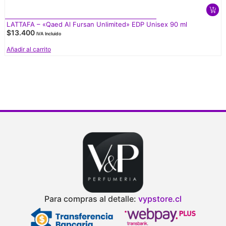
LATTAFA – «Qaed Al Fursan Unlimited» EDP Unisex 90 ml
$
13.400
IVA Incluido
Añadir al carrito
V
d
Para compras al detalle:
vypstore.cl