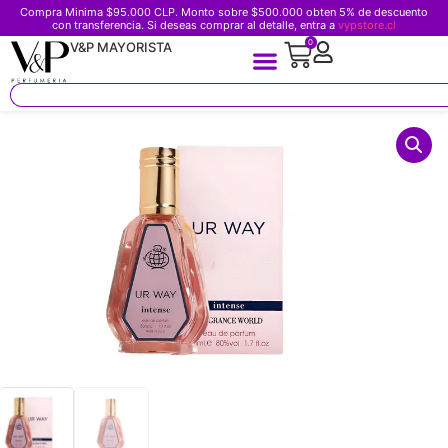
Compra Minima $95.000 CLP. Monto sobre $500.000 obten 5% de descuento
con transferencia. Si deseas comprar al detalle, entra a
vypstore.cl
0
V&P MAYORISTA