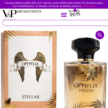
Compra Minima $95.000 CLP. Monto sobre $500.000 obten 5% de descuento
con transferencia. Si deseas comprar al detalle, entra a
vypstore.cl
0
V&P MAYORISTA