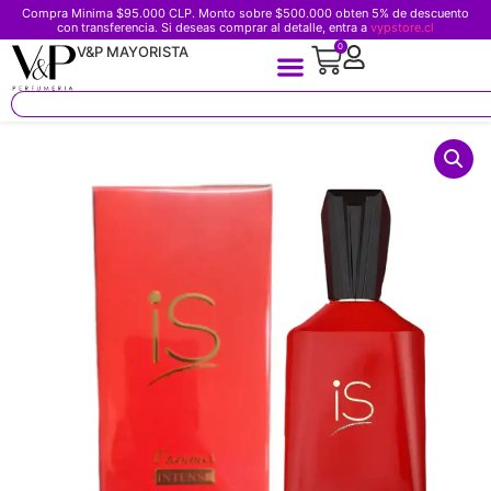
Compra Minima $95.000 CLP. Monto sobre $500.000 obten 5% de descuento
con transferencia. Si deseas comprar al detalle, entra a
vypstore.cl
0
V&P MAYORISTA