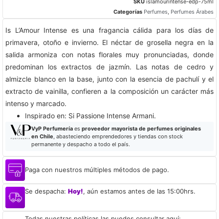
SKU
islamourintense-edp-75ml
Categorías
Perfumes
,
Perfumes Árabes
Is L’Amour Intense es una fragancia cálida para los días de
primavera, otoño e invierno. El néctar de grosella negra en la
salida armoniza con notas florales muy pronunciadas, donde
predominan los extractos de jazmín. Las notas de cedro y
almizcle blanco en la base, junto con la esencia de pachulí y el
extracto de vainilla, confieren a la composición un carácter más
intenso y marcado.
​Inspirado en: Si Passione Intense Armani.
VyP Perfumería
es
proveedor mayorista de perfumes originales
en Chile
, abasteciendo emprendedores y tiendas con stock
permanente y despacho a todo el país.
Paga con nuestros múltiples métodos de pago.
Se despacha:
Hoy!
, aún estamos antes de las 15:00hrs.
Todas nuestras políticas las puedes consultar aquí: