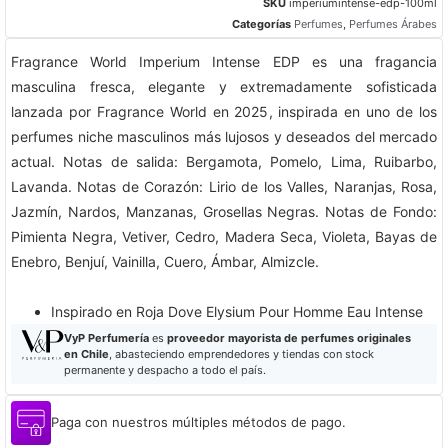
SKU
imperiumintense-edp-100ml
Categorías
Perfumes
,
Perfumes Árabes
Fragrance World Imperium Intense EDP es una fragancia
masculina fresca, elegante y extremadamente sofisticada
lanzada por Fragrance World en 2025, inspirada en uno de los
perfumes niche masculinos más lujosos y deseados del mercado
actual. Notas de salida: Bergamota, Pomelo, Lima, Ruibarbo,
Lavanda. Notas de Corazón: Lirio de los Valles, Naranjas, Rosa,
Jazmín, Nardos, Manzanas, Grosellas Negras. Notas de Fondo:
Pimienta Negra, Vetiver, Cedro, Madera Seca, Violeta, Bayas de
Enebro, Benjuí, Vainilla, Cuero, Ámbar, Almizcle.
Inspirado en Roja Dove Elysium Pour Homme Eau Intense​
VyP Perfumería
es
proveedor mayorista de perfumes originales
en Chile
, abasteciendo emprendedores y tiendas con stock
permanente y despacho a todo el país.
Paga con nuestros múltiples métodos de pago.