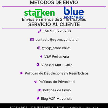
MÉTODOS DE ENVÍO
Envíos en menos de 24 hrs hábiles
SERVICIO AL CLIENTE
+56 9 3877 3738
contacto@vypmayorista.cl
@vyp_store.chile2
V&P Perfumeria
Viña del Mar - Chile
Polìticas de Devoluciones y Reembolsos
Polìticas de Privacidad
Polìticas de Envío
Blog V&P Mayorista
©2022~2026 | V&P PERFUMERÍA | ©Todos los derechos reservados