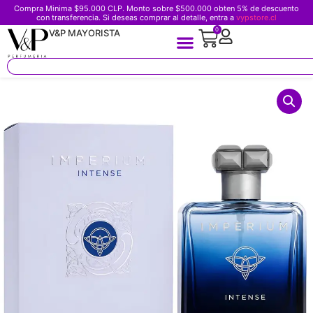
Compra Minima $95.000 CLP. Monto sobre $500.000 obten 5% de descuento
con transferencia. Si deseas comprar al detalle, entra a
vypstore.cl
0
V&P MAYORISTA