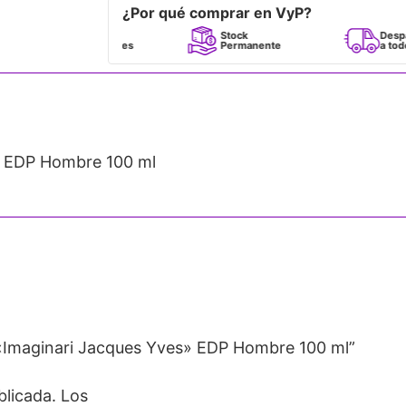
¿Por qué comprar en VyP?
Perfumes
Stock
Despacho
100% Originales
Permanente
a todo Chile
 EDP Hombre 100 ml
«Imaginari Jacques Yves» EDP Hombre 100 ml”
blicada.
Los