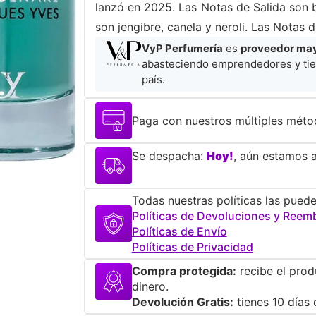
lanzó en 2025. Las Notas de Salida son 
son jengibre, canela y neroli. Las Notas
VyP Perfumería
es
proveedor mayo
abasteciendo emprendedores y tie
país.
Paga con nuestros múltiples méto
Se despacha:
Hoy!
, aún estamos a
Todas nuestras políticas las puede
Políticas de Devoluciones y Reem
Políticas de Envío
Políticas de Privacidad
Compra protegida:
recibe el prod
dinero.
Devolución Gratis:
tienes 10 días 