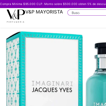
Compra Minima $95.000 CLP. Monto sobre $500.000 obten 5% de descuento
V&P MAYORISTA