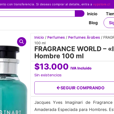
 con transferencia. Si deseas comprar al detalle, entra a
vypstore.cl
Inicio
Tie
Blog
Si
Inicio
Perfumes
Perfumes Árabes
/
/
/ FRAGR
100 ml
FRAGRANCE WORLD – «Im
Hombre 100 ml
$
13.000
IVA Incluido
Sin existencias
SEGUIR COMPRANDO
Jacques Yves Imaginari de Fragrance 
Amaderada Especiada para Hombres. Esta