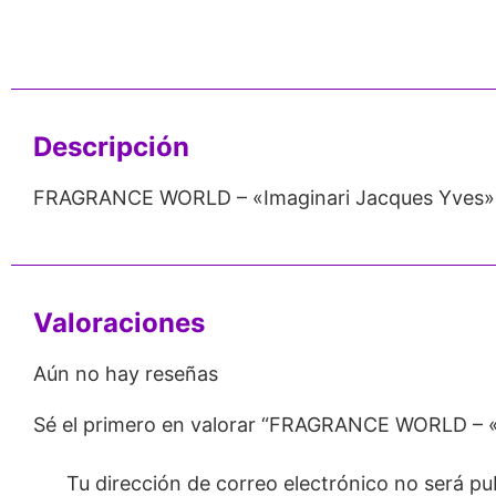
nos de 24
Respaldo para
Proveedor
Emprendedores
Mayorista
Descripción
FRAGRANCE WORLD – «Imaginari Jacques Yves»
Valoraciones
Aún no hay reseñas
Sé el primero en valorar “FRAGRANCE WORLD – 
Tu dirección de correo electrónico no será pu