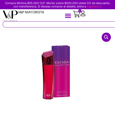
Compra Minima $95.000 CLP. Monto sobre $500.000 obten 5% de descuento
con transferencia. Si deseas comprar al detalle, entra a
vypstore.cl
0
V&P MAYORISTA