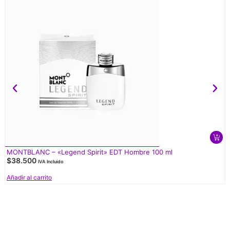
MONTBLANC – «Legend Spirit» EDT Hombre 100 ml
$
38.500
IVA Incluido
Añadir al carrito
V
d