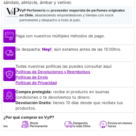
sándalo, almizcle, ámbar y vetiver.
VyP Perfumería
es
proveedor mayorista de perfumes originales
en Chile
, abasteciendo emprendedores y tiendas con stock
permanente y despacho a todo el país.
Paga con nuestros múltiples métodos de pago.
Se despacha:
Hoy!
, aún estamos antes de las 15:00hrs.
Todas nuestras políticas las puedes consultar aquí:
Políticas de Devoluciones y Reembolsos
Políticas de Envío
Políticas de Privacidad
Compra protegida:
recibe el producto en buenas
condiciones o te devolvemos tu dinero.
Devolución Gratis:
tienes 10 días desde que recibes tus
productos.
¿Por qué comprar en VyP?
Stock
Despacho
Envíos en menos de 24
Permanente
a todo Chile
horas