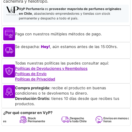
cachemira y heliotropo.
VyP Perfumería
es
proveedor mayorista de perfumes originales
en Chile
, abasteciendo emprendedores y tiendas con stock
permanente y despacho a todo el país.
Paga con nuestros múltiples métodos de pago.
Se despacha:
Hoy!
, aún estamos antes de las 15:00hrs.
Todas nuestras políticas las puedes consultar aquí:
Políticas de Devoluciones y Reembolsos
Políticas de Envío
Políticas de Privacidad
Compra protegida:
recibe el producto en buenas
condiciones o te devolvemos tu dinero.
Devolución Gratis:
tienes 10 días desde que recibes tus
productos.
¿Por qué comprar en VyP?
Stock
Despacho
Envíos en menos de 24
Permanente
a todo Chile
horas