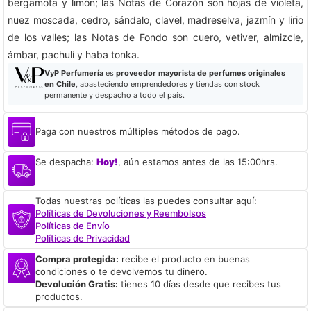
bergamota y limón; las Notas de Corazón son hojas de violeta,
nuez moscada, cedro, sándalo, clavel, madreselva, jazmín y lirio
de los valles; las Notas de Fondo son cuero, vetiver, almizcle,
ámbar, pachulí y haba tonka.
VyP Perfumería
es
proveedor mayorista de perfumes originales
en Chile
, abasteciendo emprendedores y tiendas con stock
permanente y despacho a todo el país.
Paga con nuestros múltiples métodos de pago.
Se despacha:
Hoy!
, aún estamos antes de las 15:00hrs.
Todas nuestras políticas las puedes consultar aquí:
Políticas de Devoluciones y Reembolsos
Políticas de Envío
Políticas de Privacidad
Compra protegida:
recibe el producto en buenas
condiciones o te devolvemos tu dinero.
Devolución Gratis:
tienes 10 días desde que recibes tus
productos.