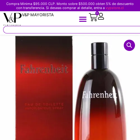
Compra Minima $95.000 CLP. Monto sobre $500.000 obten 5% de descuento
con transferencia. Si deseas comprar al detalle, entra a
vypstore.cl
0
V&P MAYORISTA