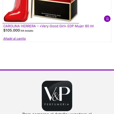
CAROLINA HERRERA – «Very Good Girl» EDP Mujer 80 ml
$
105.000
IVA Incluido
Añadir al carrito
V
d