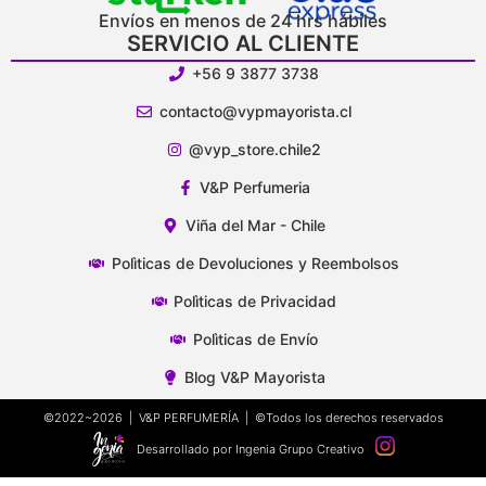
Envíos en menos de 24 hrs hábiles
SERVICIO AL CLIENTE
+56 9 3877 3738
contacto@vypmayorista.cl
@vyp_store.chile2
V&P Perfumeria
Viña del Mar - Chile
Polìticas de Devoluciones y Reembolsos
Polìticas de Privacidad
Polìticas de Envío
Blog V&P Mayorista
©2022~2026 | V&P PERFUMERÍA | ©Todos los derechos reservados
Desarrollado por Ingenia Grupo Creativo