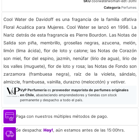
SKU
coolwaterwoman-edt-30ml
Categoría
Perfumes
Cool Water de Davidoff es una fragancia de la familia olfativa
Floral Acuática para Mujeres. Cool Water se lanzó en 1996. La
Nariz detrás de esta fragrancia es Pierre Bourdon. Las Notas de
Salida son piña, membrillo, grosellas negras, azucena, melón,
limón (lima ácida), flor de loto y calone; las Notas de Corazón
son miel, flor del espino, jazmín, nenúfar (lirio de agua), lirio de
los valles (muguete), flor de loto y rosa; las Notas de Fondo son
zarzamora (frambuesa negra), raíz de la violeta, sándalo,
almizcle, frambuesa, vainilla, durazno (melocotón) y vetiver.
VyP Perfumería
es
proveedor mayorista de perfumes originales
en Chile
, abasteciendo emprendedores y tiendas con stock
permanente y despacho a todo el país.
Paga con nuestros múltiples métodos de pago.
Se despacha:
Hoy!
, aún estamos antes de las 15:00hrs.