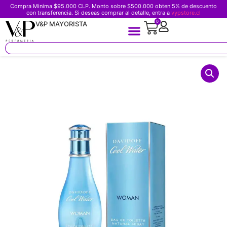
Compra Minima $95.000 CLP. Monto sobre $500.000 obten 5% de descuento
con transferencia. Si deseas comprar al detalle, entra a
vypstore.cl
0
V&P MAYORISTA