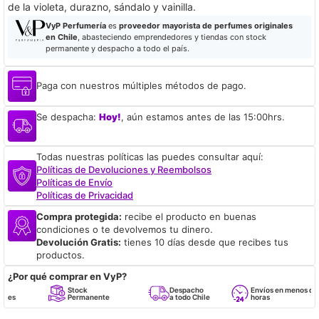
de la violeta, durazno, sándalo y vainilla.
VyP Perfumería
es
proveedor mayorista de perfumes originales
en Chile
, abasteciendo emprendedores y tiendas con stock
permanente y despacho a todo el país.
Paga con nuestros múltiples métodos de pago.
Se despacha:
Hoy!
, aún estamos antes de las 15:00hrs.
Todas nuestras políticas las puedes consultar aquí:
Políticas de Devoluciones y Reembolsos
Políticas de Envío
Políticas de Privacidad
Compra protegida:
recibe el producto en buenas
condiciones o te devolvemos tu dinero.
Devolución Gratis:
tienes 10 días desde que recibes tus
productos.
¿Por qué comprar en VyP?
Stock
Despacho
Envíos en menos de 24
Permanente
a todo Chile
horas