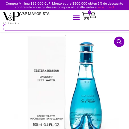
Compra Minima $95.000 CLP. Monto sobre $500.000 obten 5% de descuento
con transferencia. Si deseas comprar al detalle, entra a
vypstore.cl
0
V&P MAYORISTA