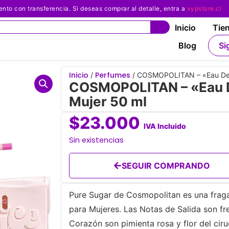
 con transferencia. Si deseas comprar al detalle, entra a
vypstore.cl
Inicio
Tie
Blog
Si
Inicio
Perfumes
/
/ COSMOPOLITAN – «Eau De J
COSMOPOLITAN – «Eau D
Mujer 50 ml
$
23.000
IVA Incluido
Sin existencias
SEGUIR COMPRANDO
Pure Sugar de Cosmopolitan es una fragan
para Mujeres. Las Notas de Salida son fr
Corazón son pimienta rosa y flor del ciru