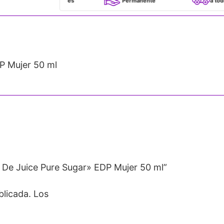
100% Originales
Permanente
a todo Chile
 Mujer 50 ml
De Juice Pure Sugar» EDP Mujer 50 ml”
blicada.
Los