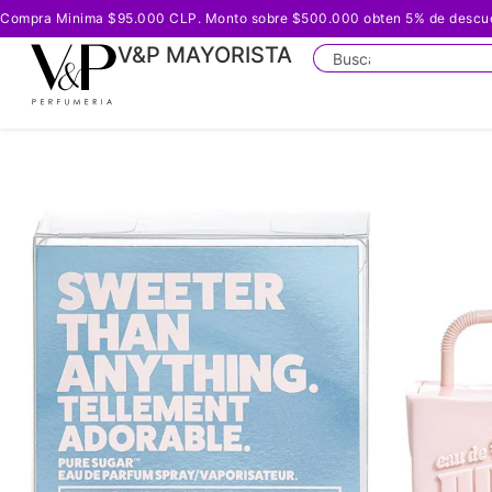
Compra Minima $95.000 CLP. Monto sobre $500.000 obten 5% de descuento
V&P MAYORISTA