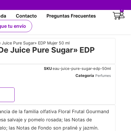
0
nda
Contacto
Preguntas Frecuentes
gue tu envío
uice Pure Sugar» EDP Mujer 50 ml
e Juice Pure Sugar» EDP
SKU
eau-juice-pure-sugar-edp-50ml
Categoría
Perfumes
cia de la familia olfativa Floral Frutal Gourmand
esa salvaje y pomelo rosada; las Notas de
elo; las Notas de Fondo son praliné y jazmín.