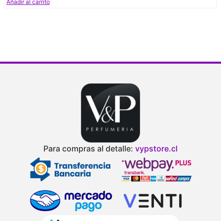
Añadir al carrito
V
d
Para compras al detalle:
vypstore.cl