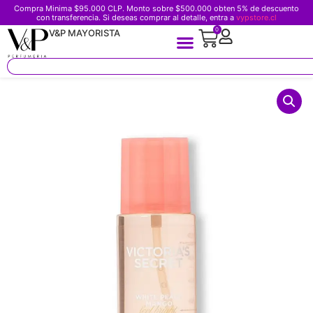
Compra Minima $95.000 CLP. Monto sobre $500.000 obten 5% de descuento
con transferencia. Si deseas comprar al detalle, entra a
vypstore.cl
0
V&P MAYORISTA