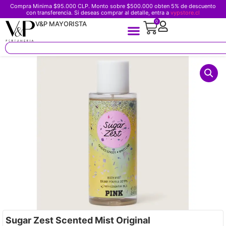
Compra Minima $95.000 CLP. Monto sobre $500.000 obten 5% de descuento
con transferencia. Si deseas comprar al detalle, entra a
vypstore.cl
0
V&P MAYORISTA
Sugar Zest Scented Mist Original