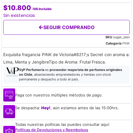
$
10.800
IVA Incluido
Sin existencias
SEGUIR COMPRANDO
SKU
sugar_zest
Categoría
PINK
Exquisita fragancia PINK de Victoria#8217;s Secret con aroma a:
Lima, Menta y JengibreTipo de Aroma: Frutal Fresca.
VyP Perfumería
es
proveedor mayorista de perfumes originales
en Chile
, abasteciendo emprendedores y tiendas con stock
permanente y despacho a todo el país.
Paga con nuestros múltiples métodos de pago.
Se despacha:
Hoy!
, aún estamos antes de las 15:00hrs.
Todas nuestras políticas las puedes consultar aquí:
Políticas de Devoluciones y Reembolsos