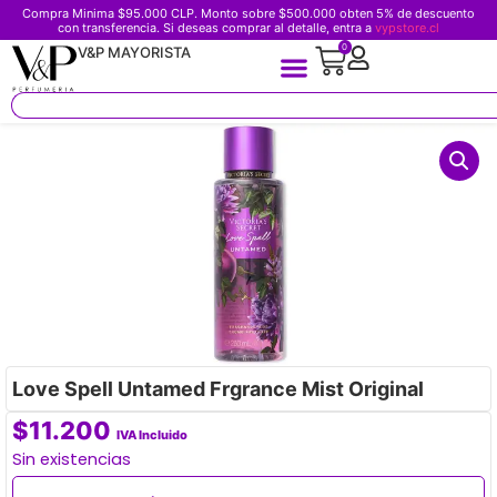
Compra Minima $95.000 CLP. Monto sobre $500.000 obten 5% de descuento
con transferencia. Si deseas comprar al detalle, entra a
vypstore.cl
0
V&P MAYORISTA
Love Spell Untamed Frgrance Mist Original
$
11.200
IVA Incluido
Sin existencias