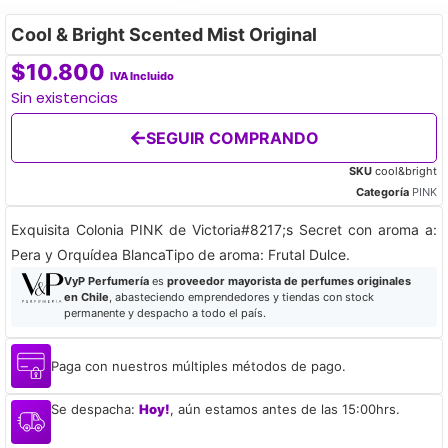
Cool & Bright Scented Mist Original
$
10.800
IVA Incluido
Sin existencias
SEGUIR COMPRANDO
SKU
cool&bright
Categoría
PINK
Exquisita Colonia PINK de Victoria#8217;s Secret con aroma a:
Pera y Orquídea BlancaTipo de aroma: Frutal Dulce.
VyP Perfumería
es
proveedor mayorista de perfumes originales
en Chile
, abasteciendo emprendedores y tiendas con stock
permanente y despacho a todo el país.
Paga con nuestros múltiples métodos de pago.
Se despacha:
Hoy!
, aún estamos antes de las 15:00hrs.