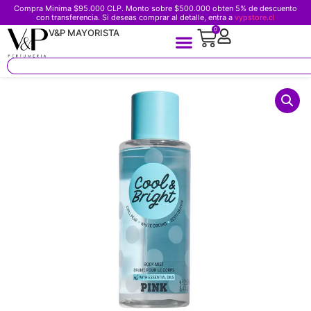
Compra Minima $95.000 CLP. Monto sobre $500.000 obten 5% de descuento
con transferencia. Si deseas comprar al detalle, entra a
vypstore.cl
0
V&P MAYORISTA