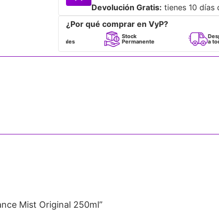
Devolución Gratis:
tienes 10 días 
¿Por qué comprar en VyP?
Perfumes
Stock
Despacho
100% Originales
Permanente
a todo Chile
ance Mist Original 250ml”