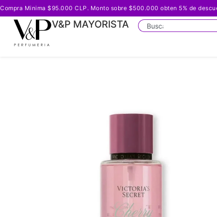
Compra Minima $95.000 CLP. Monto sobre $500.000 obten 5% de descuento
V&P MAYORISTA