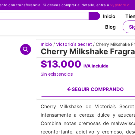
 con transferencia. Si deseas comprar al detalle, entra a
vypstore.cl
Inicio
Tie
Blog
Si
Inicio
Victoria's Secret
/
/ Cherry Milkshake Fr
Cherry Milkshake Fragra
$
13.000
IVA Incluido
Sin existencias
SEGUIR COMPRANDO
Cherry Milkshake de Victoria’s Secre
intensamente a cereza dulce y azucara
Combina notas cremosas de malvavisco 
reconfortante, adictivo y cremoso, des