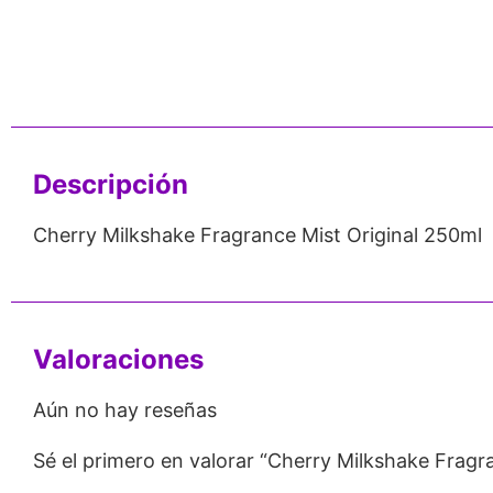
nos de 24
Respaldo para
Proveedor
Emprendedores
Mayorista
Descripción
Cherry Milkshake Fragrance Mist Original 250ml
Valoraciones
Aún no hay reseñas
Sé el primero en valorar “Cherry Milkshake Fragr