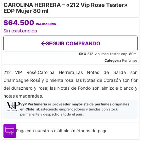
CAROLINA HERRERA – «212 Vip Rose Tester»
EDP Mujer 80 ml
$
64.500
IVA Incluido
Sin existencias
SEGUIR COMPRANDO
SKU
212-vip-rose-tester-edp-80ml
Categoría
Perfumes
212 VIP Rosé;Carolina Herrera;Las Notas de Salida son
Champagne Rosé y pimienta rosa; las Notas de Corazón son flor
del duraznero y rosa; las Notas de Fondo son almizcle blanco y
notas amaderadas.
VyP Perfumería
es
proveedor mayorista de perfumes originales
en Chile
, abasteciendo emprendedores y tiendas con stock
permanente y despacho a todo el país.
Paga con nuestros múltiples métodos de pago.