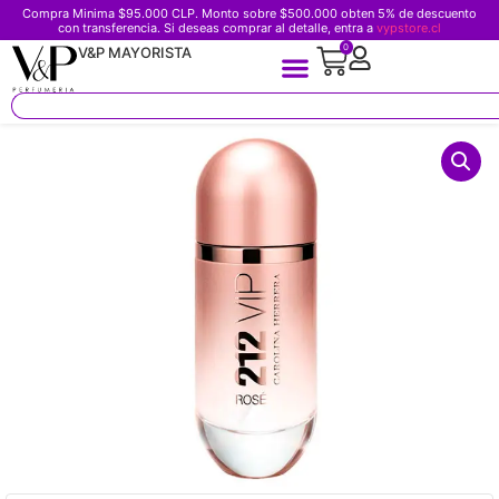
Compra Minima $95.000 CLP. Monto sobre $500.000 obten 5% de descuento
con transferencia. Si deseas comprar al detalle, entra a
vypstore.cl
0
V&P MAYORISTA