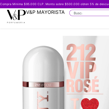
Compra Minima $95.000 CLP. Monto sobre $500.000 obten 5% de descuento
V&P MAYORISTA