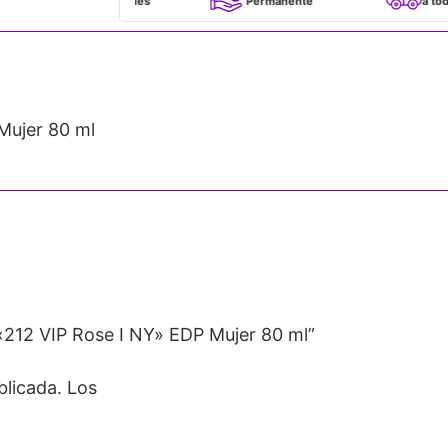
100% Originales
Permanente
a todo Chile
ujer 80 ml
212 VIP Rose I NY» EDP Mujer 80 ml”
blicada.
Los