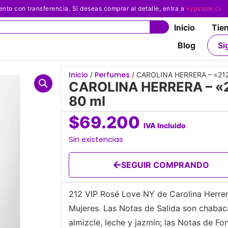
 con transferencia. Si deseas comprar al detalle, entra a
vypstore.cl
Inicio
Tie
Blog
Si
Inicio
Perfumes
/
/ CAROLINA HERRERA – «212 
CAROLINA HERRERA – «21
80 ml
$
69.200
IVA Incluido
Sin existencias
SEGUIR COMPRANDO
212 VIP Rosé Love NY de Carolina Herrera
Mujeres. Las Notas de Salida son chaba
almizcle, leche y jazmín; las Notas de Fo