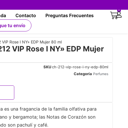
0
nda
Contacto
Preguntas Frecuentes
gue tu envío
VIP Rose I NY» EDP Mujer 80 ml
2 VIP Rose I NY» EDP Mujer
SKU
ch-212-vip-rose-i-ny-edp-80ml
Categoría
Perfumes
 es una fragancia de la familia olfativa para
cano y bergamota; las Notas de Corazón son
ndo son pachulí y café.