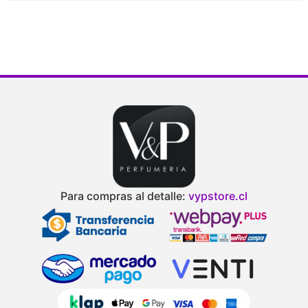
V
d
Para compras al detalle:
vypstore.cl