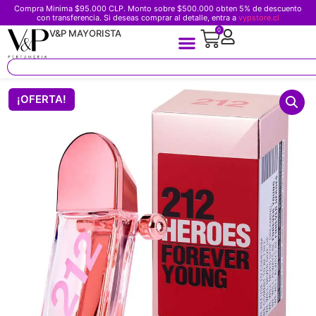
Compra Minima $95.000 CLP. Monto sobre $500.000 obten 5% de descuento
con transferencia. Si deseas comprar al detalle, entra a
vypstore.cl
0
V&P MAYORISTA
¡OFERTA!