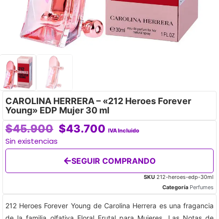
CAROLINA HERRERA – «212 Heroes Forever
Young» EDP Mujer 30 ml
$
45.900
$
43.700
IVA Incluido
Sin existencias
SEGUIR COMPRANDO
SKU
212-heroes-edp-30ml
Categoría
Perfumes
212 Heroes Forever Young de Carolina Herrera es una fragancia
de la familia olfativa Floral Frutal para Mujeres. Las Notas de