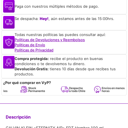
Paga con nuestros múltiples métodos de pago.
Se despacha:
Hoy!
, aún estamos antes de las 15:00hrs.
Todas nuestras políticas las puedes consultar aquí:
Políticas de Devoluciones y Reembolsos
Políticas de Envío
Políticas de Privacidad
Compra protegida:
recibe el producto en buenas
condiciones o te devolvemos tu dinero.
Devolución Gratis:
tienes 10 días desde que recibes tus
productos.
¿Por qué comprar en VyP?
Stock
Despacho
Envíos en menos de 24
Permanente
a todo Chile
horas
Descripción
CALVIN KLEIN «ETERNITY AIR» EDT Hombre 100 ml