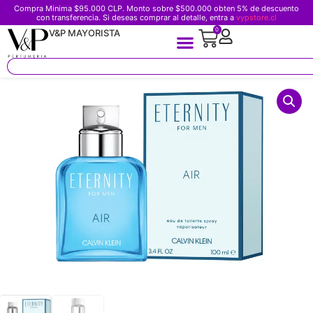
Compra Minima $95.000 CLP. Monto sobre $500.000 obten 5% de descuento
con transferencia. Si deseas comprar al detalle, entra a
vypstore.cl
0
V&P MAYORISTA