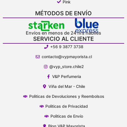
Pink
MÉTODOS DE ENVÍO
Envíos en menos de 24 hrs hábiles
SERVICIO AL CLIENTE
+56 9 3877 3738
contacto@vypmayorista.cl
@vyp_store.chile2
V&P Perfumeria
Viña del Mar - Chile
Polìticas de Devoluciones y Reembolsos
Polìticas de Privacidad
Polìticas de Envío
Blog V&P Mayorista