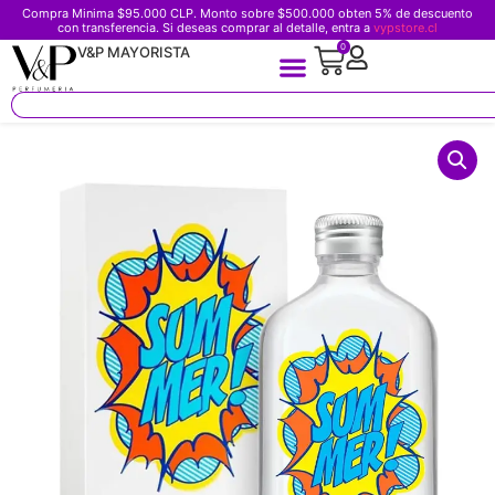
Compra Minima $95.000 CLP. Monto sobre $500.000 obten 5% de descuento
con transferencia. Si deseas comprar al detalle, entra a
vypstore.cl
0
V&P MAYORISTA