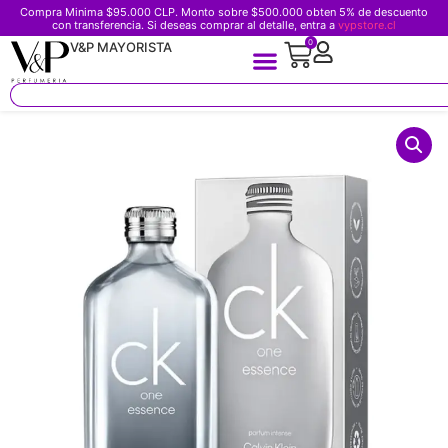
Compra Minima $95.000 CLP. Monto sobre $500.000 obten 5% de descuento
con transferencia. Si deseas comprar al detalle, entra a
vypstore.cl
0
V&P MAYORISTA