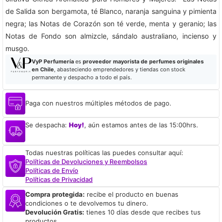
de Salida son bergamota, té Blanco, naranja sanguina y pimienta
negra; las Notas de Corazón son té verde, menta y geranio; las
Notas de Fondo son almizcle, sándalo australiano, incienso y
musgo.
VyP Perfumería
es
proveedor mayorista de perfumes originales
en Chile
, abasteciendo emprendedores y tiendas con stock
permanente y despacho a todo el país.
Paga con nuestros múltiples métodos de pago.
Se despacha:
Hoy!
, aún estamos antes de las 15:00hrs.
Todas nuestras políticas las puedes consultar aquí:
Políticas de Devoluciones y Reembolsos
Políticas de Envío
Políticas de Privacidad
Compra protegida:
recibe el producto en buenas
condiciones o te devolvemos tu dinero.
Devolución Gratis:
tienes 10 días desde que recibes tus
productos.