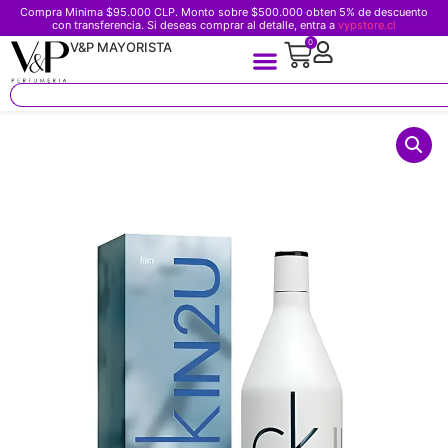
Compra Minima $95.000 CLP. Monto sobre $500.000 obten 5% de descuento
con transferencia. Si deseas comprar al detalle, entra a
vypstore.cl
0
V&P MAYORISTA