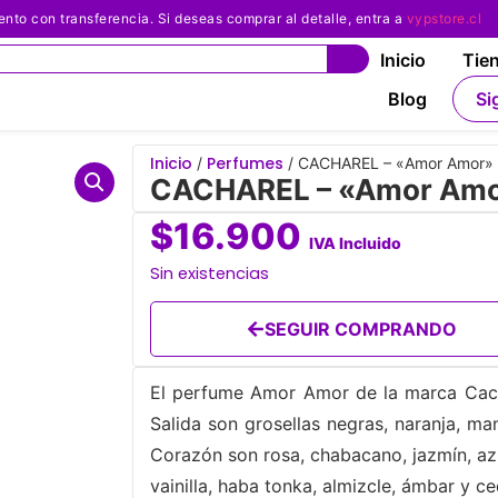
 con transferencia. Si deseas comprar al detalle, entra a
vypstore.cl
Inicio
Tie
Blog
Si
Inicio
Perfumes
/
/ CACHAREL – «Amor Amor» 
CACHAREL – «Amor Amor
$
16.900
IVA Incluido
Sin existencias
SEGUIR COMPRANDO
El perfume Amor Amor de la marca Cacha
Salida son grosellas negras, naranja, m
Corazón son rosa, chabacano, jazmín, azu
vainilla, haba tonka, almizcle, ámbar y c