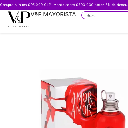
Compra Minima $95.000 CLP. Monto sobre $500.000 obten 5% de descuento
V&P MAYORISTA