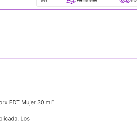
100% Originales
Permanente
a todo Chile
or» EDT Mujer 30 ml”
blicada.
Los