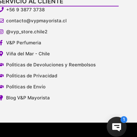
SERVICIO AL CLIENTE
+56 9 3877 3738
contacto@vypmayorista.cl
@vyp_store.chile2
V&P Perfumeria
Viña del Mar - Chile
Polìticas de Devoluciones y Reembolsos
Polìticas de Privacidad
Polìticas de Envío
Blog V&P Mayorista