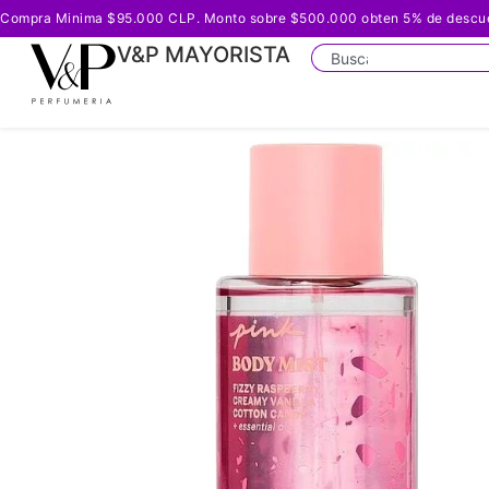
Compra Minima $95.000 CLP. Monto sobre $500.000 obten 5% de descuento
V&P MAYORISTA