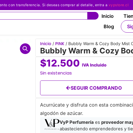
 con transferencia. Si deseas comprar al detalle, entra a
vypstore.cl
Inicio
Tie
Blog
Si
Inicio
PINK
/
/ Bubbly Warm & Cozy Body Mist O
Bubbly Warm & Cozy Body
$
12.500
IVA Incluido
Sin existencias
SEGUIR COMPRANDO
Acurrúcate y disfruta con esta combinaci
algodón de azúcar.
VyP Perfumería
es
proveedor mayo
abasteciendo emprendedores y tie