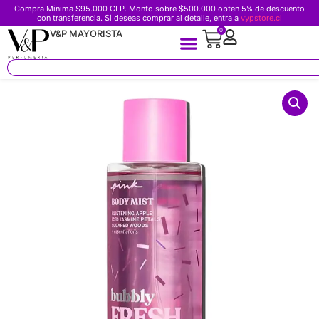
Compra Minima $95.000 CLP. Monto sobre $500.000 obten 5% de descuento
con transferencia. Si deseas comprar al detalle, entra a
vypstore.cl
0
V&P MAYORISTA