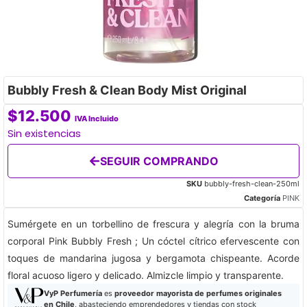
Bubbly Fresh & Clean Body Mist Original
$
12.500
IVA Incluido
Sin existencias
SEGUIR COMPRANDO
SKU
bubbly-fresh-clean-250ml
Categoría
PINK
Sumérgete en un torbellino de frescura y alegría con la bruma
corporal Pink Bubbly Fresh ; Un cóctel cítrico efervescente con
toques de mandarina jugosa y bergamota chispeante. Acorde
floral acuoso ligero y delicado. Almizcle limpio y transparente.
VyP Perfumería
es
proveedor mayorista de perfumes originales
en Chile
, abasteciendo emprendedores y tiendas con stock