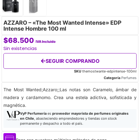
AZZARO – «The Most Wanted Intense» EDP
Intense Hombre 100 ml
$
68.500
IVA Incluido
Sin existencias
SEGUIR COMPRANDO
SKU
themostwante-edpintense-100ml
Categoría
Perfumes
The Most Wanted;Azzaro;;Las notas son Caramelo, ámbar de
madera y cardamomo. Crea una estela adictiva, sofisticada y
magnética.
VyP Perfumería
es
proveedor mayorista de perfumes originales
en Chile
, abasteciendo emprendedores y tiendas con stock
permanente y despacho a todo el país.
Paga con nuestros múltiples métodos de pago.