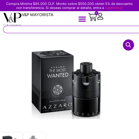
Compra Minima $95.000 CLP. Monto sobre $500.000 obten 5% de descuento
con transferencia. Si deseas comprar al detalle, entra a
vypstore.cl
0
V&P MAYORISTA