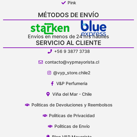
Pink
MÉTODOS DE ENVÍO
Envíos en menos de 24 hrs hábiles
SERVICIO AL CLIENTE
+56 9 3877 3738
contacto@vypmayorista.cl
@vyp_store.chile2
V&P Perfumeria
Viña del Mar - Chile
Polìticas de Devoluciones y Reembolsos
Polìticas de Privacidad
Polìticas de Envío
Blog V&P Mayorista