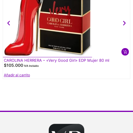
CAROLINA HERRERA – «Very Good Girl» EDP Mujer 80 ml
$
105.000
IVA Incluido
Añadir al carrito
V
d