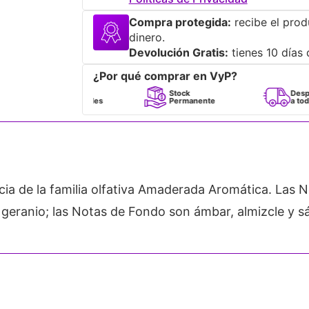
Compra protegida:
recibe el prod
dinero.
Devolución Gratis:
tienes 10 días 
¿Por qué comprar en VyP?
Perfumes
Stock
Despacho
100% Originales
Permanente
a todo Chile
a de la familia olfativa Amaderada Aromática. Las No
eranio; las Notas de Fondo son ámbar, almizcle y s