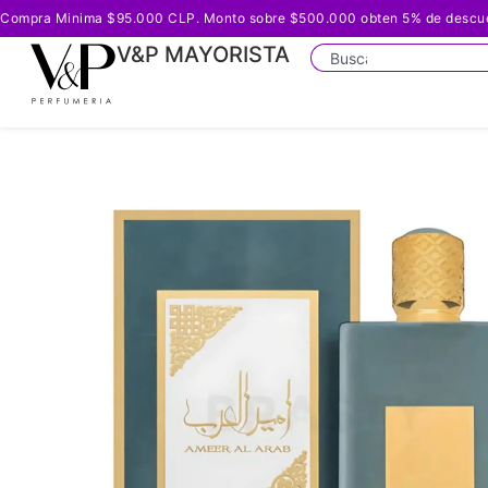
Compra Minima $95.000 CLP. Monto sobre $500.000 obten 5% de descuento
V&P MAYORISTA