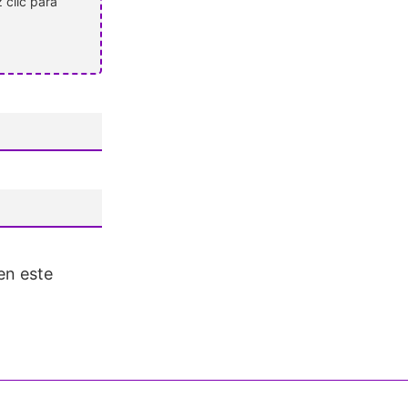
 clic para
en este