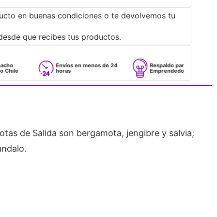
ucto en buenas condiciones o te devolvemos tu
desde que recibes tus productos.
Envíos en menos de 24
Respaldo para
horas
Emprendedores
tas de Salida son bergamota, jengibre y salvia;
ándalo.