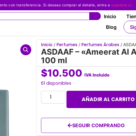
 con transferencia. Si deseas comprar al detalle, entra a
vypstore.cl
Inicio
Tie
Blog
Si
Inicio
Perfumes
Perfumes Árabes
/
/
/ ASDAA
ASDAAF – «Ameerat Al A
100 ml
$
10.500
IVA Incluido
61 disponibles
AÑADIR AL CARRITO
SEGUIR COMPRANDO