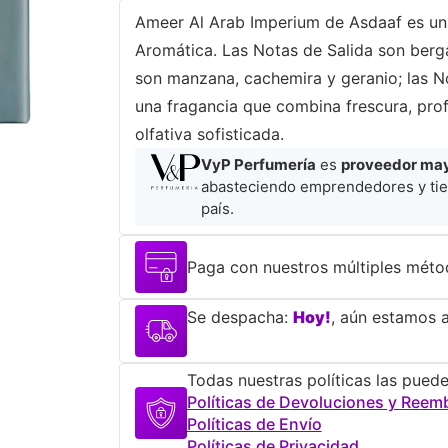
Ameer Al Arab Imperium de Asdaaf es una
Aromática. Las Notas de Salida son berga
son manzana, cachemira y geranio; las N
una fragancia que combina frescura, pro
olfativa sofisticada.
VyP Perfumería
es
proveedor mayo
abasteciendo emprendedores y tie
país.
Paga con nuestros múltiples méto
Se despacha:
Hoy!
, aún estamos a
Todas nuestras políticas las puede
Políticas de Devoluciones y Reem
Políticas de Envío
Políticas de Privacidad