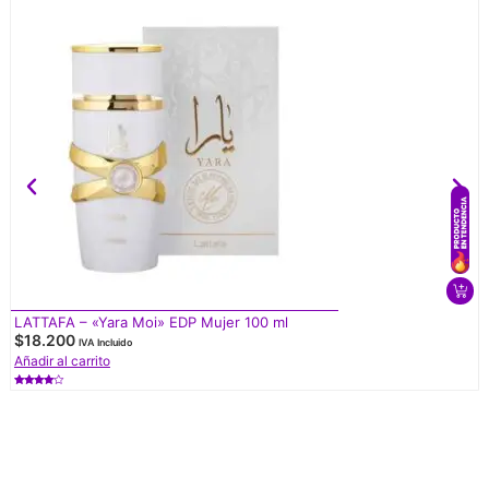
LATTAFA – «Yara Moi» EDP Mujer 100 ml
$
18.200
IVA Incluido
Añadir al carrito
Valorado
con
4.50
de 5