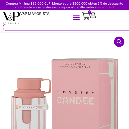
Compra Minima $95.000 CLP. Monto sobre $500.000 obten 5% de descuento
con transferencia. Si deseas comprar al detalle, entra a
vypstore.cl
0
V&P MAYORISTA