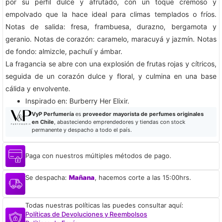
por su perfil dulce y afrutado, con un toque cremoso y
empolvado que la hace ideal para climas templados o fríos.
Notas de salida: fresa, frambuesa, durazno, bergamota y
geranio. Notas de corazón: caramelo, maracuyá y jazmín. Notas
de fondo: almizcle, pachulí y ámbar.
La fragancia se abre con una explosión de frutas rojas y cítricos,
seguida de un corazón dulce y floral, y culmina en una base
cálida y envolvente.
​Inspirado en: Burberry Her Elixir. ​
VyP Perfumería
es
proveedor mayorista de perfumes originales
en Chile
, abasteciendo emprendedores y tiendas con stock
permanente y despacho a todo el país.
Paga con nuestros múltiples métodos de pago.
Se despacha:
Mañana
, hacemos corte a las 15:00hrs.
Todas nuestras políticas las puedes consultar aquí:
Políticas de Devoluciones y Reembolsos