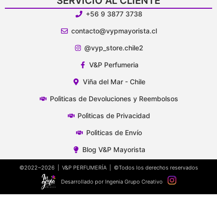
SERVICIO AL CLIENTE
+56 9 3877 3738
contacto@vypmayorista.cl
@vyp_store.chile2
V&P Perfumeria
Viña del Mar - Chile
Polìticas de Devoluciones y Reembolsos
Polìticas de Privacidad
Polìticas de Envío
Blog V&P Mayorista
©2022~2026 | V&P PERFUMERÍA | ©Todos los derechos reservados
Desarrollado por Ingenia Grupo Creativo