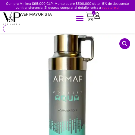
Compra Minima $95.000 CLP. Monto sobre $500.000 obten 5% de descuento
con transferencia. Si deseas comprar al detalle, entra a
vypstore.cl
0
V&P MAYORISTA