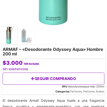
ARMAF – «Desodorante Odyssey Aqua» Hombre
200 ml
$
3.000
IVA Incluido
Sin existencias
SEGUIR COMPRANDO
SKU
desodysseyaqua-edp-200ml
Categorías
Perfumes
,
Perfumes Árabes
El desodorante Armaf Odyssey Aqua huele a una fragancia
fresca, acuática y amaderada-aromática, con una apertura