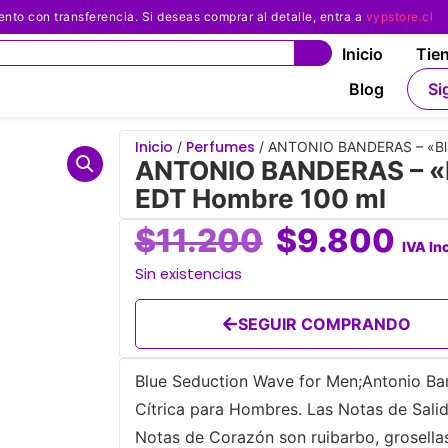
 con transferencia. Si deseas comprar al detalle, entra a
vypstore.cl
Inicio
Tie
Blog
Si
Inicio
Perfumes
/
/ ANTONIO BANDERAS – «Blu
ANTONIO BANDERAS – «B
EDT Hombre 100 ml
$
11.200
$
9.800
IVA In
Sin existencias
SEGUIR COMPRANDO
Blue Seduction Wave for Men;Antonio Band
Cítrica para Hombres. Las Notas de Sali
Notas de Corazón son ruibarbo, grosella