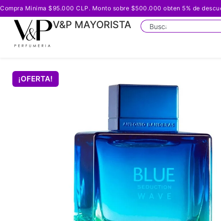
Compra Minima $95.000 CLP. Monto sobre $500.000 obten 5% de descuento
V&P MAYORISTA
¡OFERTA!