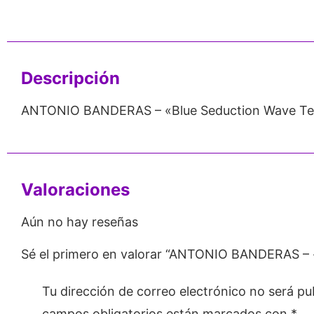
nos de 24
Respaldo para
Proveedor
Emprendedores
Mayorista
Descripción
ANTONIO BANDERAS – «Blue Seduction Wave Te
Valoraciones
Aún no hay reseñas
Sé el primero en valorar “ANTONIO BANDERAS – 
Tu dirección de correo electrónico no será pu
campos obligatorios están marcados con
*