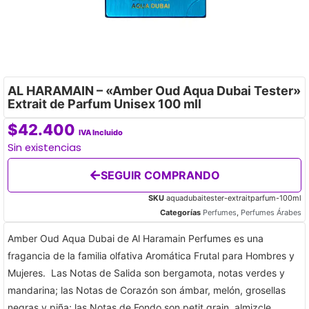
AL HARAMAIN – «Amber Oud Aqua Dubai Tester»
Extrait de Parfum Unisex 100 mll
$
42.400
IVA Incluido
Sin existencias
SEGUIR COMPRANDO
SKU
aquadubaitester-extraitparfum-100ml
Categorías
Perfumes
,
Perfumes Árabes
Amber Oud Aqua Dubai de Al Haramain Perfumes es una
fragancia de la familia olfativa Aromática Frutal para Hombres y
Mujeres. Las Notas de Salida son bergamota, notas verdes y
mandarina; las Notas de Corazón son ámbar, melón, grosellas
negras y piña; las Notas de Fondo son petit grain, almizcle,