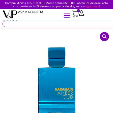
Compra Minima $95.000 CLP. Monto sobre $500.000 obten 5% de descuento
con transferencia. Si deseas comprar al detalle, entra a
vypstore.cl
0
V&P MAYORISTA