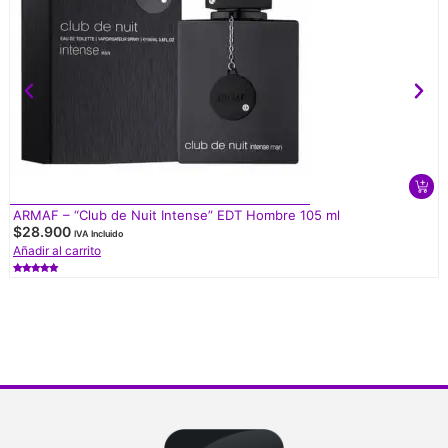
ARMAF – “Club de Nuit Intense” EDT Hombre 105 ml
$
28.900
IVA Incluido
Añadir al carrito
Valorado
con
5.00
de 5