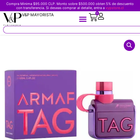
Compra Minima $95.000 CLP. Monto sobre $500.000 obten 5% de descuento
con transferencia. Si deseas comprar al detalle, entra a
vypstore.cl
0
V&P MAYORISTA