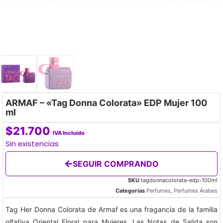
ARMAF – «Tag Donna Colorata» EDP Mujer 100
ml
$
21.700
IVA Incluido
Sin existencias
SEGUIR COMPRANDO
SKU
tagdonnacolorata-edp-100ml
Categorías
Perfumes
,
Perfumes Árabes
Tag Her Donna Colorata
de
Armaf
es una fragancia de la familia
olfativa Oriental Floral para Mujeres.
Las Notas de Salida son