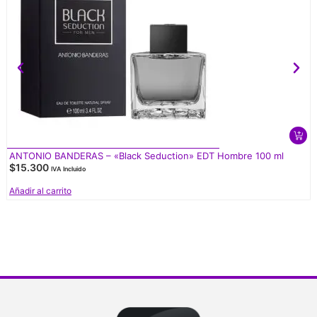
ANTONIO BANDERAS – «Black Seduction» EDT Hombre 100 ml
$
15.300
IVA Incluido
Añadir al carrito
V
d